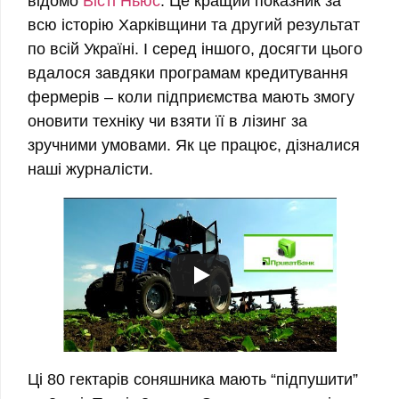
відомо
Вісті
Ньюс
. Це кращий показник за
всю історію Харківщини та другий результат
по всій Україні. І серед іншого, досягти цього
вдалося завдяки програмам кредитування
фермерів – коли підприємства мають змогу
оновити техніку чи взяти її в лізинг за
зручними умовами. Як це працює, дізналися
наші журналісти.
Ці 80 гектарів соняшника мають “підпушити”