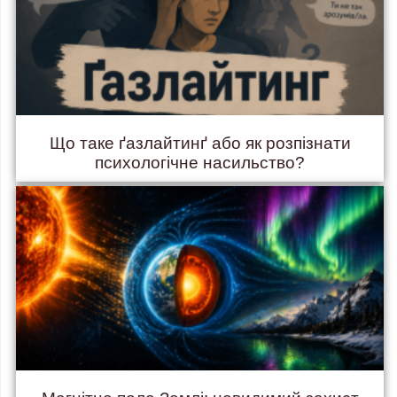
Що таке ґазлайтинґ або як розпізнати
психологічне насильство?