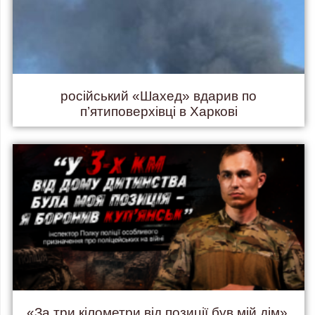
російський «Шахед» вдарив по
п’ятиповерхівці в Харкові
«За три кілометри від позиції був мій дім».