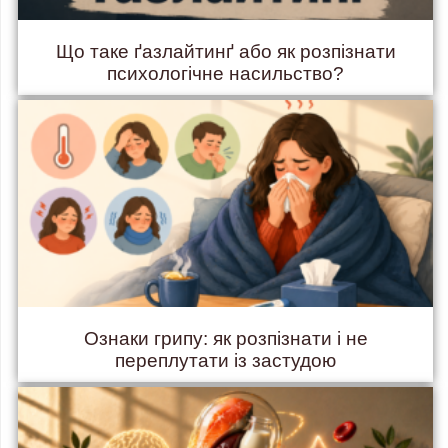
Що таке ґазлайтинґ або як розпізнати
психологічне насильство?
Ознаки грипу: як розпізнати і не
переплутати із застудою