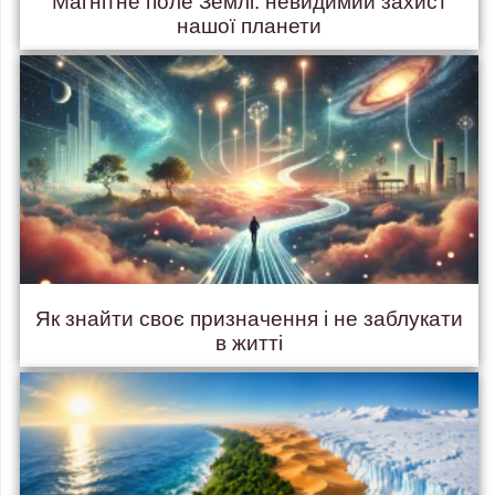
Магнітне поле Землі: невидимий захист
нашої планети
Як знайти своє призначення і не заблукати
в житті