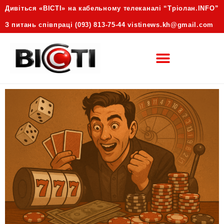
Дивіться «ВІСТІ» на кабельному телеканалі “Трiолан.INFO”
З питань співпраці (093) 813-75-44 vistinews.kh@gmail.com