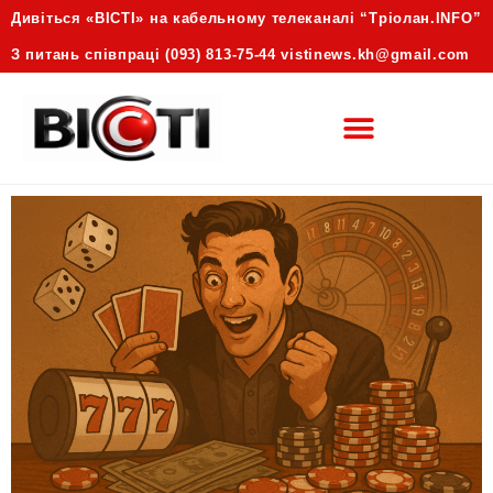
Дивіться «ВІСТІ» на кабельному телеканалі “Трiолан.INFO”
З питань співпраці (093) 813-75-44 vistinews.kh@gmail.com