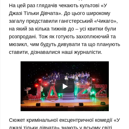
На цей раз глядачів чекають культові «У
Джазі Тільки Дівчата». До цього широкому
загалу представили гангстерський «Чикаго»,
на який за кілька тижнів до – усі квитки були
розпродані. Тож як готують захоплюючий та
мюзикл, чим будуть дивувати та що планують
ставити, дізнавалися наші журналісти.
Сюжет кримінальної ексцентричної комедії «У
джазі тільки дівчата» знають у всьому світі.