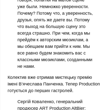
говоря, попытки на малой сцене
уже были. Немножко уверенности.
Почему? Потому что, а уверенность,
друзья, опять же даете вы. Потому
что выход на большую сцену это
всегда страшно. При чем, когда мы
прейдём к авторским мюзиклам, а
мы обещаем вам прийти к ним. Мы
все равно будем знакомить вас с
классными мюзиклами, созданными
не нами.
Колектив вже отримав мистецьку премію
імені В’ячеслава Панченка. Тепер Production
готується до перших гастролей.
Сергій Коваленко, генеральний
продюсер ART Production AltBier: