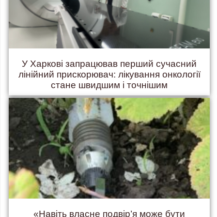
У Харкові запрацював перший сучасний
лінійний прискорювач: лікування онкології
стане швидшим і точнішим
«Навіть власне подвір’я може бути