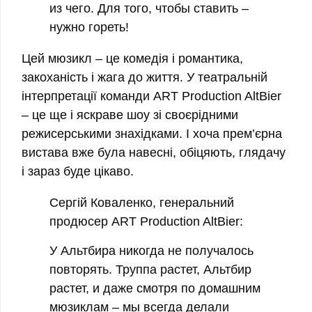
из чего. Для того, чтобы ставить –
нужно гореть!
Цей мюзикл
–
це комедія і романтика,
закоханість і жага до життя. У театральній
інтерпретації команди ART Production AltBier
– це ще і яскраве шоу зі своєрідними
режисерськими знахідками. І хоча прем’єрна
вистава вже була навесні, обіцяють, глядачу
і зараз буде цікаво.
Сергій Коваленко, генеральний
продюсер ART Production AltBier:
У Альтбира никогда не получалось
повторять. Труппа растет, Альтбир
растет, и даже смотря по домашним
мюзиклам
–
мы всегда делали