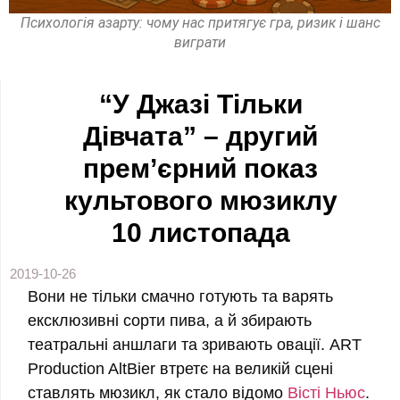
Психологія азарту: чому нас притягує гра, ризик і шанс
виграти
“У Джазі Тільки
Дівчата” – другий
прем’єрний показ
культового мюзиклу
10 листопада
2019-10-26
Вони не тільки смачно готують та варять
ексклюзивні сорти пива, а й збирають
театральні аншлаги та зривають овації. ART
Production AltBier втретє на великій сцені
ставлять мюзикл, як стало відомо
Вісті Ньюс
.