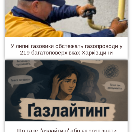
У липні газовики обстежать газопроводи у
219 багатоповерхівках Харківщини
Що таке ґазлайтинґ або як розпізнати