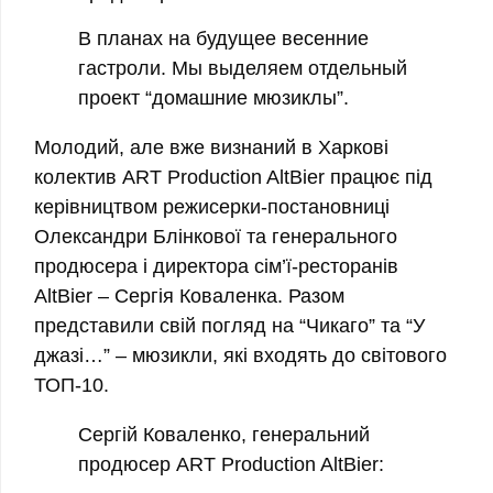
В планах на будущее весенние
гастроли. Мы выделяем отдельный
проект “домашние мюзиклы”.
Молодий, але вже визнаний в Харкові
колектив ART Production AltBier працює під
керівництвом режисерки-постановниці
Олександри Блінкової та генерального
продюсера і директора сім’ї-ресторанів
AltBier – Сергія Коваленка. Разом
представили свій погляд на “Чикаго” та “У
джазі…” – мюзикли, які входять до світового
ТОП-10.
Сергій Коваленко, генеральний
продюсер ART Production AltBier: