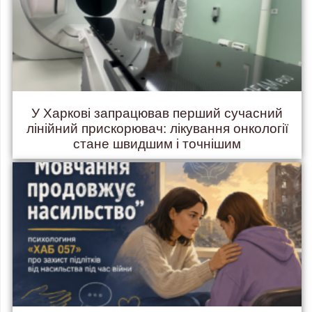
У Харкові запрацював перший сучасний
лінійний прискорювач: лікування онкології
стане швидшим і точнішим