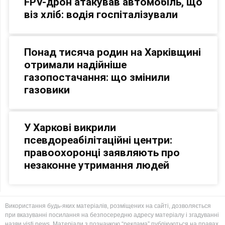
FPV-дрон атакував автомобіль, що
віз хліб: водія госпіталізували
Понад тисяча родин на Харківщині
отримали надійніше
газопостачання: що змінили
газовики
У Харкові викрили
псевдореабілітаційні центри:
правоохоронці заявляють про
незаконне утримання людей
Використання будь-яких матеріалів, розміщених на сайті, дозволяється
при вказуванні посилання на безпосередню адресу матеріалу і згадуванні
назви visti.news. Матеріали з позначкою “реклама” публікуються на правах