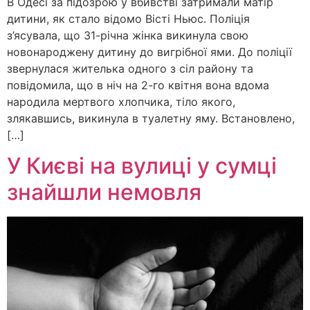
В Одесі за підозрою у вбивстві затримали матір
дитини, як стало відомо Вісті Ньюс. Поліція
з’ясувала, що 31-річна жінка викинула свою
новонароджену дитину до вигрібної ями. До поліції
звернулася жителька одного з сіл району та
повідомила, що в ніч на 2-го квітня вона вдома
народила мертвого хлопчика, тіло якого,
злякавшись, викинула в туалетну яму. Встановлено,
[…]
У Києві на вулиці у сумці
знайшли немовля