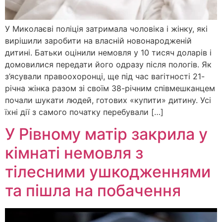
У Миколаєві поліція затримала чоловіка і жінку, які
вирішили заробити на власній новонародженій
дитині. Батьки оцінили немовля у 10 тисяч доларів і
домовилися передати його одразу після пологів. Як
з’ясували правоохоронці, ще під час вагітності 21-
річна жінка разом зі своїм 38-річним співмешканцем
почали шукати людей, готових «купити» дитину. Усі
їхні дії з самого початку перебували […]
У Рівному матір закрила у
кімнаті немовля з
тілесними ушкодженнями
та пішла на побачення