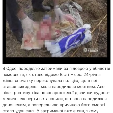
В Одесі породіллю затримали за підозрою у вбивстві
немовляти, як стало відомо Вісті Ньюс. 24-річна
жінка спочатку переконувала поліцію, що в неї
стався викидень. І маля народилося мертвим. Але
після розтину тіла новонародженої дівчинки судово-
медичні експерти встановили, що вона народилася
доношеним, а попередньою причиною його смерті
стало удушення. У затриманої вже є син, якому