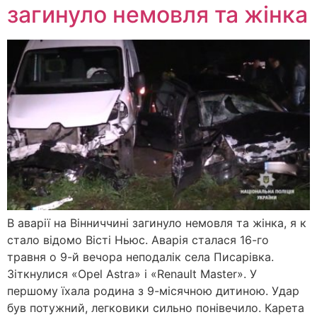
загинуло немовля та жінка
В аварії на Вінниччині загинуло немовля та жінка, я к
стало відомо Вісті Ньюс. Аварія сталася 16-го
травня о 9-й вечора неподалік села Писарівка.
Зіткнулися «Opel Astra» і «Renault Master». У
першому їхала родина з 9-місячною дитиною. Удар
був потужний, легковики сильно понівечило. Карета