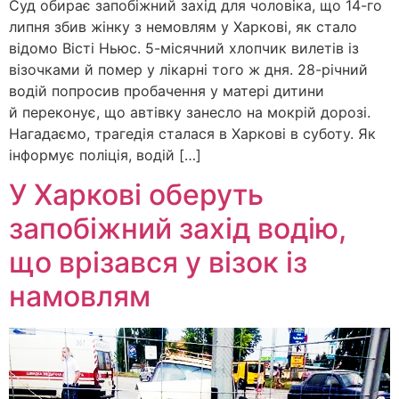
Суд обирає запобіжний захід для чоловіка, що 14-го
липня збив жінку з немовлям у Харкові, як стало
відомо Вісті Ньюс. 5-місячний хлопчик вилетів із
візочками й помер у лікарні того ж дня. 28-річний
водій попросив пробачення у матері дитини
й переконує, що автівку занесло на мокрій дорозі.
Нагадаємо, трагедія сталася в Харкові в суботу. Як
інформує поліція, водій […]
У Харкові оберуть
запобіжний захід водію,
що врізався у візок із
намовлям