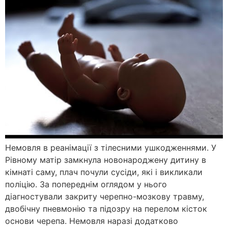
Немовля в реанімації з тілесними ушкодженнями. У
Рівному матір замкнула новонароджену дитину в
кімнаті саму, плач почули сусіди, які і викликали
поліцію. За попереднім оглядом у нього
діагностували закриту черепно-мозкову травму,
двобічну пневмонію та підозру на перелом кісток
основи черепа. Немовля наразі додатково