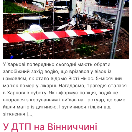
У Харкові попередньо сьогодні мають обрати
запобіжний захід водію, що врізався у візок із
намовлям, як стало відомо Вісті Ньюс. 5-місячний
малюк помер у лікарні. Нагадаємо, трагедія сталася
в Харкові в суботу. Як інформує поліція, водій не
впорався з керуванням і виїхав на тротуар, де саме
йшли матір із дитиною. І зупинився тільки від
зіткнення […]
У ДТП на Вінниччині