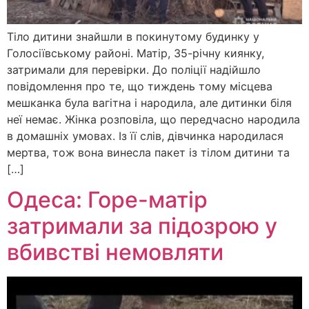
Тіло дитини знайшли в покинутому будинку у
Голосіївському районі. Матір, 35-річну киянку,
затримали для перевірки. До поліції надійшло
повідомлення про те, що тиждень тому місцева
мешканка була вагітна і народила, але дитинки біля
неї немає. Жінка розповіла, що передчасно народила
в домашніх умовах. Із її слів, дівчинка народилася
мертва, тож вона винесла пакет із тілом дитини та
[…]
Одеса: Горе-матір
затримали за підозрою у
вбивстві немовляти