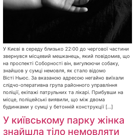
У Києві в середу близько 22:00 до чергової частини
звернувся місцевий мешканець, який повідомив, що
на проспекті Соборності він, вигулюючи собаку,
знайшов у сумці немовля, як стало відомо
Вісті Ньюс. За вказаною адресою негайно виїхали
слідчо-оперативна група районного управління
поліції, екіпажі патрульних та лікарі. Прибувши на
місце, поліцейські виявили, що між двома
будинками у сумці у бетонній конструкції […]
У київському парку жінка
знайшла тіло немовляти