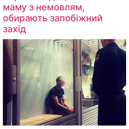
маму з немовлям,
обирають запобіжний
захід