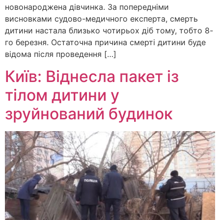
новонароджена дівчинка. За попередніми
висновками судово-медичного експерта, смерть
дитини настала близько чотирьох діб тому, тобто 8-
го березня. Остаточна причина смерті дитини буде
відома після проведення […]
Київ: Віднесла пакет із
тілом дитини у
зруйнований будинок