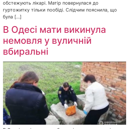
обстежують лікарі. Матір повернулася до
гуртожитку тільки пообіді. Слідчим пояснила, що
була […]
В Одесі мати викинула
немовля у вуличній
вбиральні