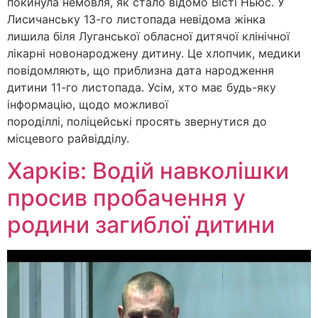
покинула немовля, як стало відомо Вісті Ньюс. У
Лисичанську 13-го листопада невідома жінка
лишила біля Луганської обласної дитячої клінічної
лікарні новонароджену дитину. Це хлопчик, медики
повідомляють, що приблизна дата народження
дитини 11-го листопада. Усім, хто має будь-яку
інформацію, щодо можливої
породіллі, поліцейські просять звернутися до
місцевого райвідділу.
Харків: Водій навколішки
просив пробачення у
родини загиблої дитини