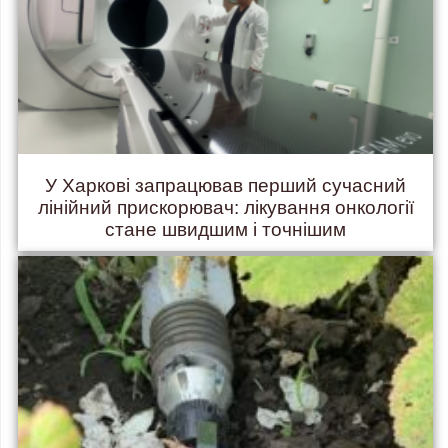
У Харкові запрацював перший сучасний
лінійний прискорювач: лікування онкології
стане швидшим і точнішим