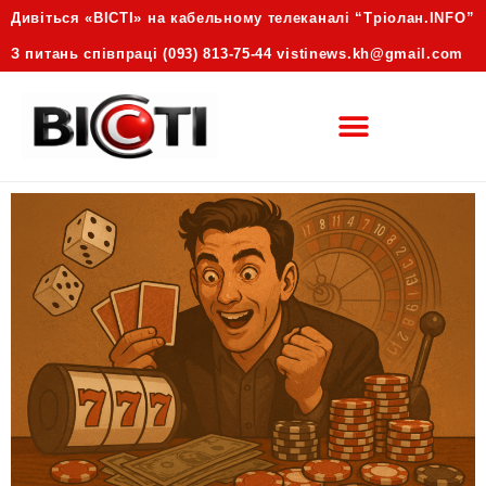
Дивіться «ВІСТІ» на кабельному телеканалі “Трiолан.INFO”
З питань співпраці (093) 813-75-44 vistinews.kh@gmail.com