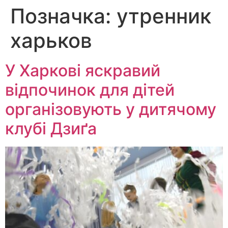
Позначка:
утренник
Перейти
до
харьков
вмісту
У Харкові яскравий
відпочинок для дітей
організовують у дитячому
клубі Дзиґа