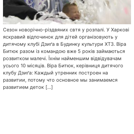
Сезон новорічно-різдвяних свтя у розпалі. У Харкові
яскравий відпочинок для дітей організовують у
дитячому клубі Дзиґа в Будинку культури ХТЗ. Віра
Битюк разом із командою вже 5 років займаються
розвитком малечі. Їхнім найменшим відвідувачам
усього 10 місяців. Віра Битюк, керівниця дитячого
клубу Дзиґа: Каждый утренник построен на
развитии, потому что основное мы занимаемся
развитием деток […]