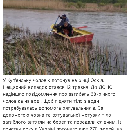
У Куп’янську чоловік потонув на річці Оскіл.
Нещасний випадок стався 12 травня. До ДСНС
надійшло повідомлення про загибель 68-річного
чоловіка на воді. Щоб підняти тіло з води,
потребувалась допомога рятувальників. За
допомогою човна та рятувальної мотузки тіло
загиблого витягли на берег та передали слідчим. Із
початку року в Україні потонуло вже 270 людей, на