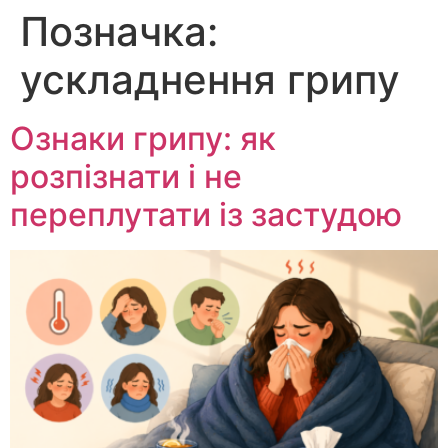
Позначка:
Перейти
до
ускладнення грипу
вмісту
Ознаки грипу: як
розпізнати і не
переплутати із застудою