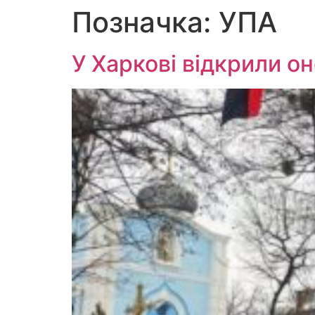
Позначка:
УПА
Перейти
до
вмісту
У Харкові відкрили о