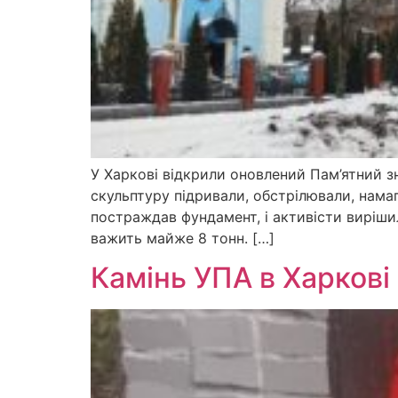
У Харкові відкрили оновлений Пам’ятний з
скульптуру підривали, обстрілювали, нама
постраждав фундамент, і активісти вирішил
важить майже 8 тонн. […]
Камінь УПА в Харков