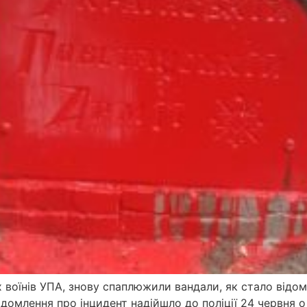
х воїнів УПА, знову спаплюжили вандали, як стало відо
омлення про інцидент надійшло до поліції 24 червня о 