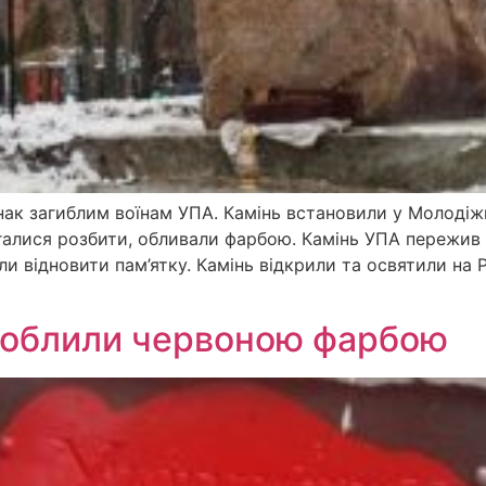
нак загиблим воїнам УПА. Камінь встановили у Молодіжн
галися розбити, обливали фарбою. Камінь УПА пережив б
и відновити пам’ятку. Камінь відкрили та освятили на Р
і облили червоною фарбою