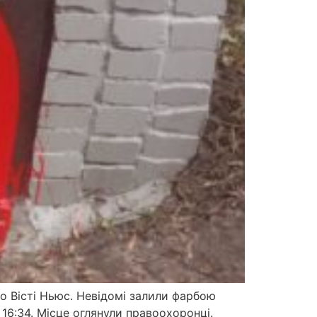
мо Вісті Ньюс. Невідомі залили фарбою
16:34. Місце оглянули правоохоронці.