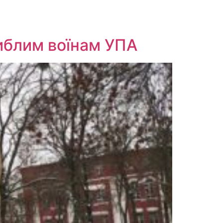
гиблим воїнам УПА