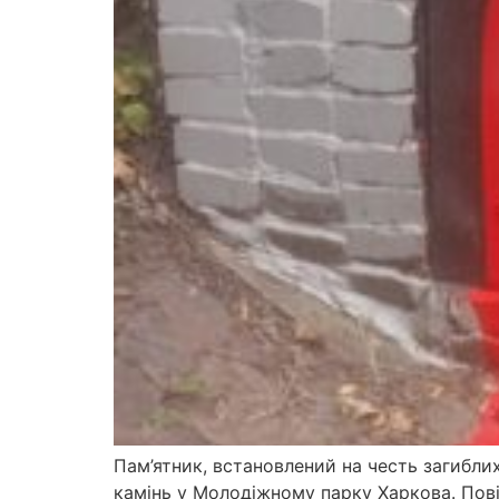
Пам’ятник, встановлений на честь загибли
камінь у Молодіжному парку Харкова. Повід