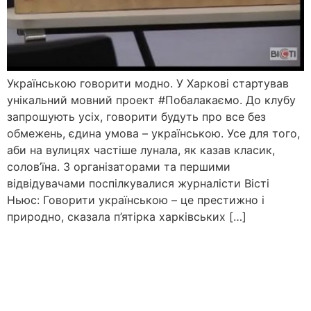
Українською говорити модно. У Харкові стартував
унікальний мовний проект #Побалакаємо. До клубу
запрошують усіх, говорити будуть про все без
обмежень, єдина умова – українською. Усе для того,
аби на вулицях частіше лунала, як казав класик,
солов’їна. З організаторами та першими
відвідувачами поспілкувалися журналісти Вісті
Ньюс: Говорити українською – це престижно і
природно, сказала п’ятірка харківських […]