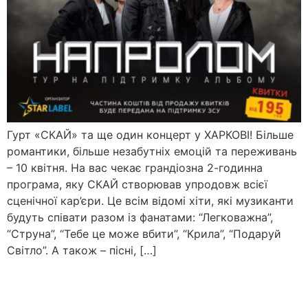
Гурт «СКАЙ» та ще один концерт у ХАРКОВІ! Більше
романтики, більше незабутніх емоцій та переживань
– 10 квітня. На вас чекає грандіозна 2-годинна
програма, яку СКАЙ створював упродовж всієї
сценічної кар’єри. Це всім відомі хіти, які музиканти
будуть співати разом із фанатами: “Легковажна”,
“Струна”, “Тебе це може вбити”, “Крила”, “Подаруй
Світло”. А також – пісні, […]