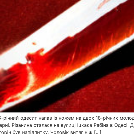
5-річний одесит напав із ножем на двох 18-річних молоди
ні. Різанина сталася на вулиці Іцхака Рабіна в Одесі. Д
рін був напідпитку. Чоловік витяг ніж […]