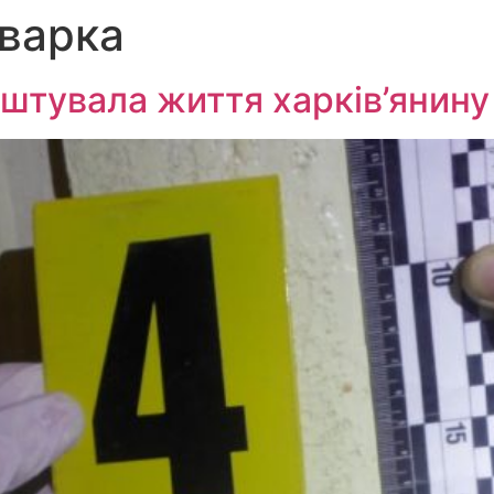
сварка
штувала життя харків’янину