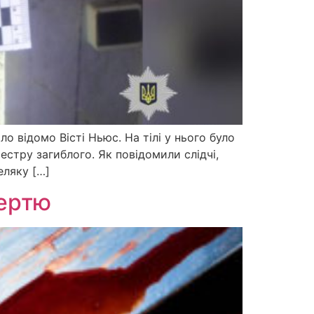
ло відомо Вісті Ньюс. На тілі у нього було
естру загиблого. Як повідомили слідчі,
еляку […]
мертю