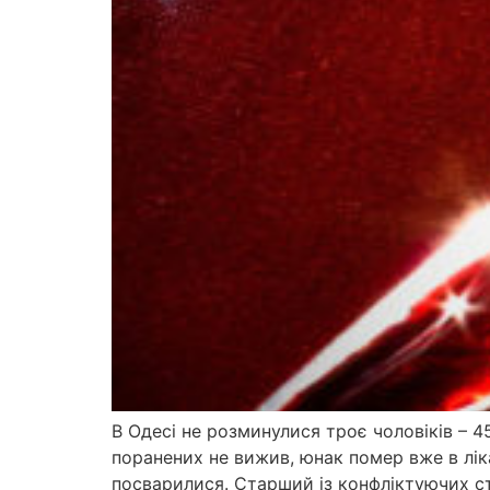
В Одесі не розминулися троє чоловіків – 4
поранених не вижив, юнак помер вже в лікар
посварилися. Старший із конфліктуючих сто