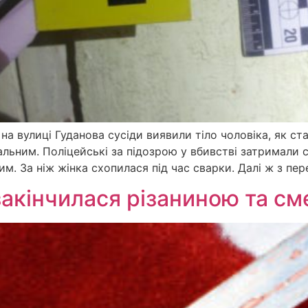
 на вулиці Гуданова сусіди виявили тіло чоловіка, як ста
альним. Поліцейські за підозрою у вбивстві затримали с
. За ніж жінка схопилася під час сварки. Далі ж з пер
 закінчилася різаниною та с