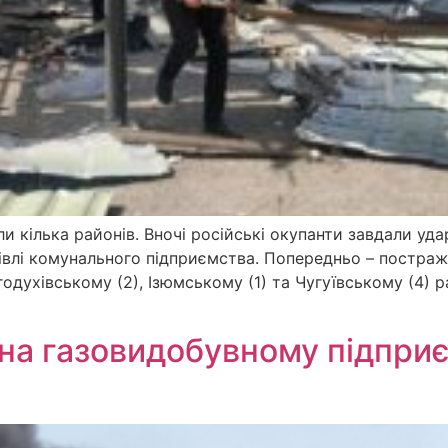
и кілька районів. Вночі російські окупанти завдали уд
івлі комунального підприємства. Попередньо – постраж
одухівському (2), Ізюмському (1) та Чугуївському (4) 
на газовидобувному підпри