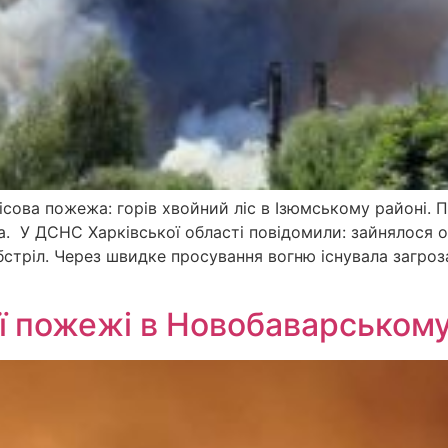
ісова пожежа: горів хвойний ліс в Ізюмському районі. 
ка. У ДСНС Харківської області повідомили: зайнялося о
бстріл. Через швидке просування вогню існувала загро
ої пожежі в Новобаварському