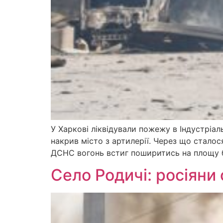
У Харкові ліквідували пожежу в Індустріал
накрив місто з артилерії. Через що сталос
ДСНС вогонь встиг поширитись на площу б
Село Родичі: росіяни