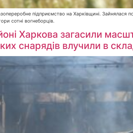
газопереробне підприємство на Харківщині. Зайнялася 
тори сотні вогнеборців.
йоні Харкова загасили масш
ьких снарядів влучили в скл