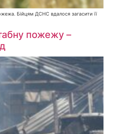
пожежа. Бійцям ДСНС вдалося загасити її
табну пожежу –
ад