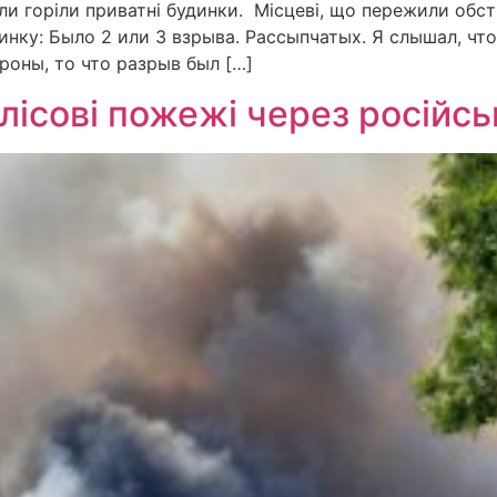
іли горіли приватні будинки. Місцеві, що пережили обст
удинку: Было 2 или 3 взрыва. Рассыпчатых. Я слышал, чт
ороны, то что разрыв был […]
лісові пожежі через російсь