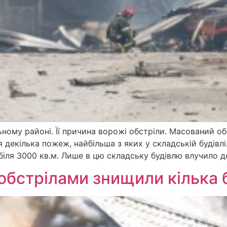
ьному районі. Її причина ворожі обстріли. Масований об
я декілька пожеж, найбільша з яких у складській будівлі
іля 3000 кв.м. Лише в цю складську будівлю влучило д
 обстрілами знищили кілька 