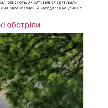
ріл, описують, як рятувалися і рятували
о они рассыпались. Я находился на улице с
кі обстріли