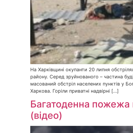
На Харківщині окупанти 20 липня обстрілял
району. Серед зруйнованого – частина буд
масований обстріл населених пунктів у Бог
Харкова. Горіли приватні надвірні […]
Багатоденна пожежа 
(відео)