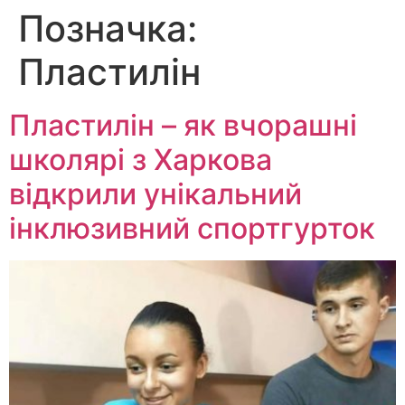
Позначка:
Перейти
до
Пластилін
вмісту
Пластилін – як вчорашні
школярі з Харкова
відкрили унікальний
інклюзивний спортгурток