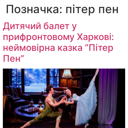
Позначка:
пітер пен
Перейти
до
вмісту
Дитячий балет у
прифронтовому Харкові:
неймовірна казка “Пітер
Пен”