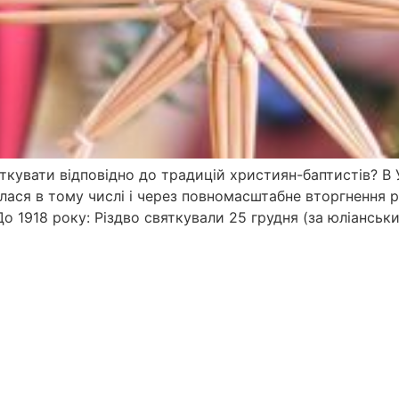
яткувати відповідно до традицій християн-баптистів? В 
улася в тому числі і через повномасштабне вторгнення р
о 1918 року: Різдво святкували 25 грудня (за юліанськ