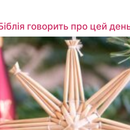
Біблія говорить про цей ден