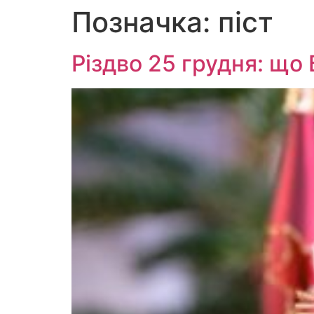
Позначка:
піст
Перейти
до
вмісту
Різдво 25 грудня: що 