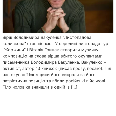
Вірш Володимира Вакуленка “Листопадова
колискова” став піснею. У середині листопада гурт
“Жоржини” і Віталія Грицак створили музичну
композицію на слова вірша вбитого окупантами
письменника Володимира Вакуленка. Вакуленко –
активіст, автор 13 книжок (писав прозу, поезію). Під
час окупації Ізюмщини його викрали за його
патріотичну позицію та вбили російські військові.
Тіло чоловіка знайшли в одній із […]