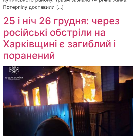
Потерпілу доставили […]
25 і ніч 26 грудня: через
російські обстріли на
Харківщині є загиблий і
поранений