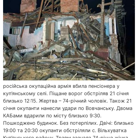
російська окупаційна армія вбила пенсіонера у
куп’янському селі. Піщане ворог обстріляв 21 січня
близько 12:15. Жертва – 74-річний чоловік. Також 21
січня окупанти нанесли удари по Вовчанську. Двома
КАБами вдарили по місту близько 9:30.
Пошкоджено будинок. Без потерпілих. Двічі: близько
19:00 та 20:30 окупанти обстріляли с. Вільхуватка
Куп’янського району. Травм зазнала 74-річна жінка.