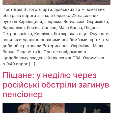
Протягом 6 лютого артилерійських та мінометних
обстрілів ворога зазнали близько 22 населених
пунктів Харківщини, зокрема: Вовчанськ, Охримівка,
Варварівка, Козача Лопань, Мала Вовча, Піщане,
Петропавлівка, Кислівка, Котлярівка тощо. Окупанти
посилили удари керованими авіабомбами, протягом
доби обстрілювали Ветеринарне, Охрімівка, Мала
Вовча, Піщане та ін. Про це повідомили в
щодобовому зведенні Харківської ОВА. Охримівка –
о 9:40 ворог […]
Піщане: у неділю через
російські обстріли загинув
пенсіонер