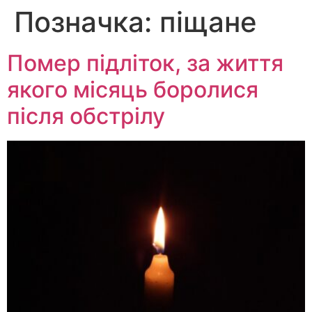
Позначка:
піщане
Перейти
до
вмісту
Помер підліток, за життя
якого місяць боролися
після обстрілу