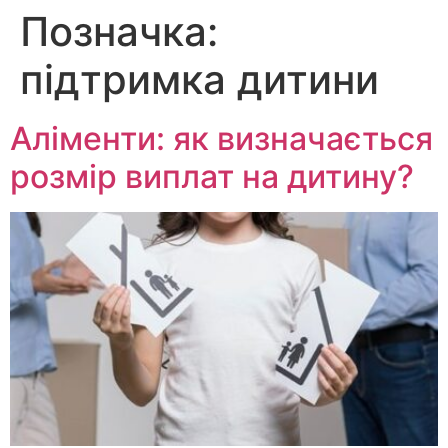
Позначка:
Перейти
до
підтримка дитини
вмісту
Аліменти: як визначається
розмір виплат на дитину?