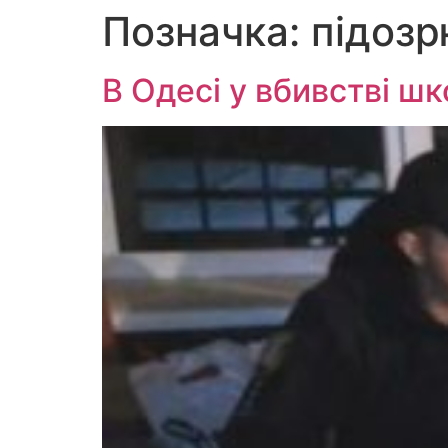
Позначка:
підозр
Перейти
до
вмісту
В Одесі у вбивстві шк