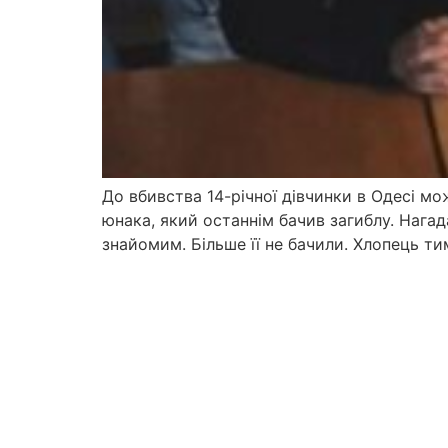
До вбивства 14-річної дівчинки в Одесі мо
юнака, який останнім бачив загиблу. Нагада
знайомим. Більше її не бачили. Хлопець ти