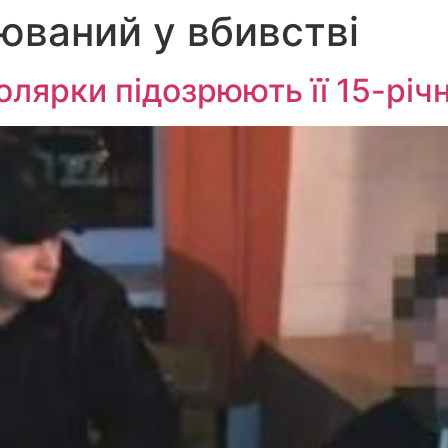
юваний у вбивстві
олярки підозрюють її 15-річ