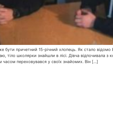
же бути причетний 15-річний хлопець. Як стало відомо В
ю, тіло школярки знайшли в лісі. Дівча відпочивала з ко
м часом переховувався у своїх знайомих. Він […]