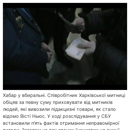
Хабар у вбиральні. Співробітник Харківської митниці
обіцяв за певну суму приховувати від митників
людей, які вивозили підакцизні товари, як стало
відомо Вісті Ньюс. У ході розслідування у СБУ
встановили п’ять фактів отримання неправомірної
вигоди. Загалом на так званих “нечистих на руку”