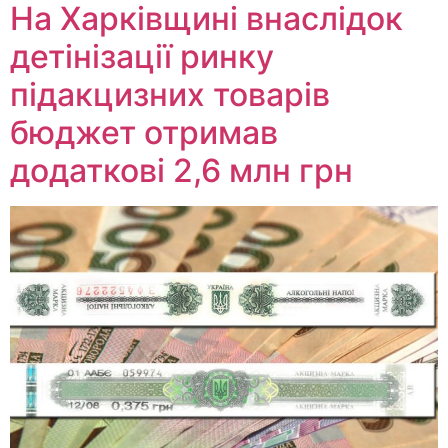
На Харківщині внаслідок
детінізації ринку
підакцизних товарів
бюджет отримав
додаткові 2,6 млн грн