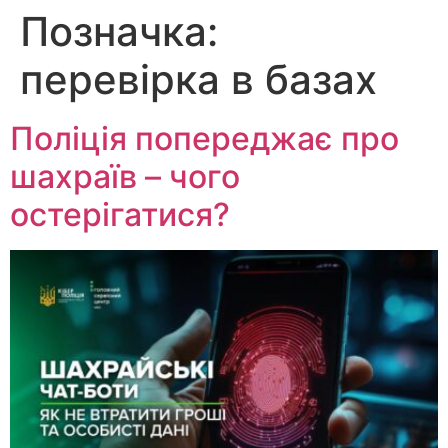
Позначка:
Перейти
до
перевірка в базах
вмісту
Поліція попереджає про
шахраїв – чого
остерігатися?