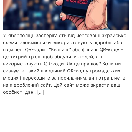
У кіберполіції застерігають від чергової шахрайської
схеми: зловмисники використовують підробні або
підмінені QR-коди. “Квішинг” або фішинг QR-коду –
це хитрий трюк, щоб обдурити людей, які
використовують QR-коди. Як це працює? Коли ви
скануєте такий шкідливий QR-код у громадських
місцях і переходите за посиланням, ви потрапляєте
на підроблений сайт. Цей сайт може вкрасти ваші
особисті дані, […]