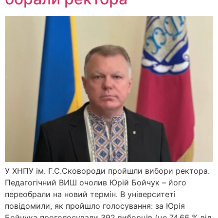
У ХНПУ ім. Г.С.Сковороди пройшли вибори ректора.
Педагогічний ВИШ очолив Юрій Бойчук – його
переобрали на новий термін. В університеті
повідомили, як пройшло голосування: за Юрія
Бойчука проголосували 392 виборців (це 74,66 % від