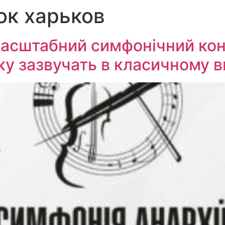
ок харьков
 масштабний симфонічний ко
оку зазвучать в класичному в