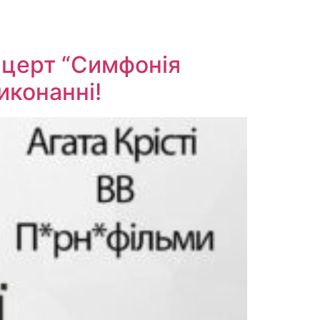
нцерт “Симфонія
иконанні!