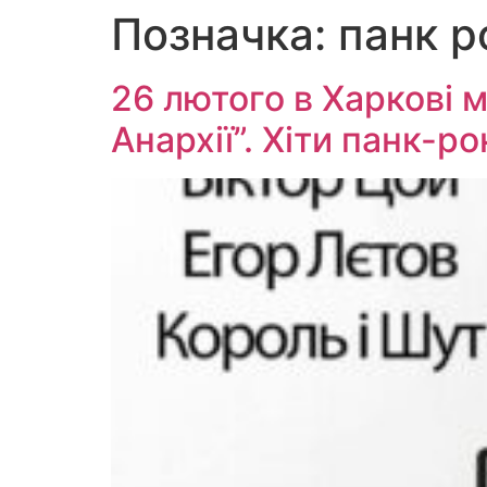
Позначка:
панк р
Перейти
до
вмісту
26 лютого в Харкові
Анархії”. Хіти панк-р