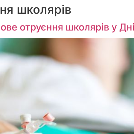
ня школярів
сове отруєння школярів у Дні