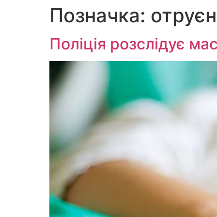
Позначка:
отруєн
Перейти
до
вмісту
Поліція розслідує ма