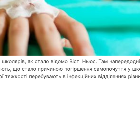
 школярів, як стало відомо Вісті Ньюс. Там напередодні
люють, що стало причиною погіршення самопочуття у шко
ї тяжкості перебувають в інфекційних відділеннях різни