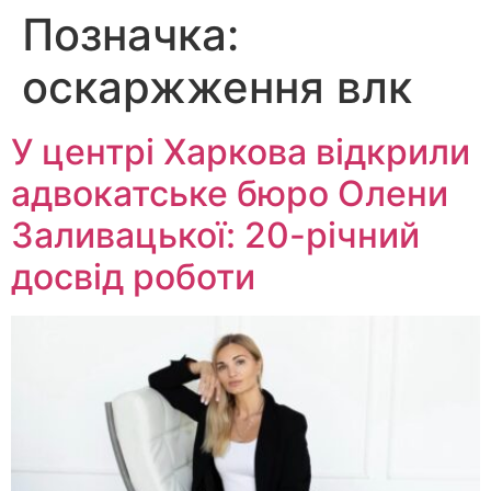
Позначка:
Перейти
до
оскаржження влк
вмісту
У центрі Харкова відкрили
адвокатське бюро Олени
Заливацької: 20-річний
досвід роботи