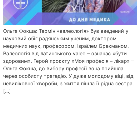
Ольга Фокша: Термін «валеологія» був введений у
науковий обіг радянським ученим, доктором
медичних наук, професором, Ізраїлем Брехманом.
Валеологія від латинського valeo – означає «бути
здоровим». Герой проєкту «Моя професія – лікар» –
Ольга Фокша, до вибору професії вона прийшла
через особисту трагедію. У дуже молодому віці, від
невиліковної хвороби, з життя пішла її рідна сестра.
[…]