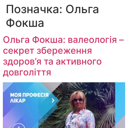
Позначка:
Ольга
Перейти
до
Фокша
вмісту
Ольга Фокша: валеологія –
секрет збереження
здоров’я та активного
довголіття