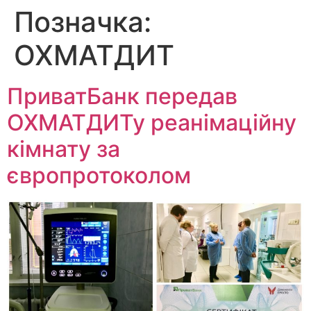
Позначка:
Перейти
до
ОХМАТДИТ
вмісту
ПриватБанк передав
ОХМАТДИТу реанімаційну
кімнату за
європротоколом