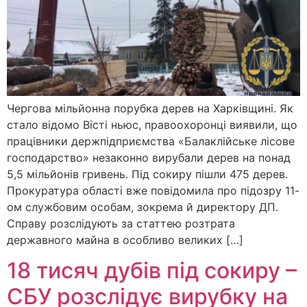
Чергова мільйонна порубка дерев на Харківщині. Як
стало відомо Вісті ньюс, правоохоронці виявили, що
працівники держпідприємства «Балаклійське лісове
господарство» незаконно вирубали дерев на понад
5,5 мільйонів гривень. Під сокиру пішли 475 дерев.
Прокуратура області вже повідомила про підозру 11-
ом службовим особам, зокрема й директору ДП.
Справу розслідують за статтею розтрата
державного майна в особливо великих […]
18 тисяч дубів під сокиру –
СБУ розслідує вирубку на