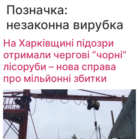
Позначка:
Перейти
до
незаконна вирубка
вмісту
На Харківщині підозри
отримали чергові “чорні”
лісоруби – нова справа
про мільйонні збитки