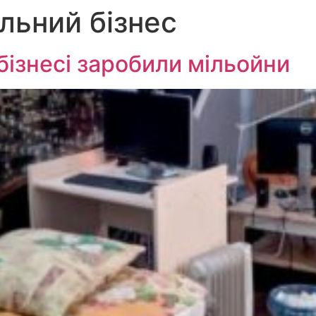
льний бізнес
бізнесі заробили мільойни