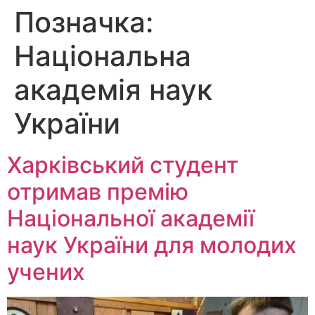
Позначка:
Перейти
до
Національна
вмісту
академія наук
України
Харківський студент
отримав премію
Національної академії
наук України для молодих
учених