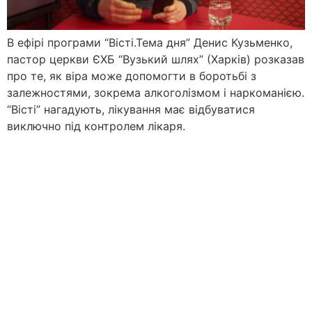
В ефірі програми “Вісті.Тема дня” Денис Кузьменко,
пастор церкви ЄХБ “Вузький шлях” (Харків) розказав
про те, як віра може допомогти в боротьбі з
залежностями, зокрема алкоголізмом і наркоманією.
“Вісті” нагадують, лікування має відбуватися
виключно під контролем лікаря.