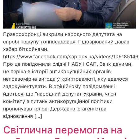
Правоохоронці викрили народного депутата на
спробі підкупу топпосадовця. Підозрюваний давав
хабар біткойнами.
https://www.facebook.com/sap.gov.ua/videos/10618514
Про це повідомили слідчі НАБУ і САП. За їх даними,
це перша в історії антикорупційних органів
неправомірна вигода у криптовалюті, яку вдалося
задокументувати. В офіційному повідомленні
йдеться, що “народний депутат України, член
комітету з питань антикорупційної політики
пропонував голові Державного агентства
відновлення […]
Світлична перемогла на