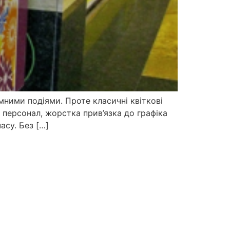
мними подіями. Проте класичні квіткові
й персонал, жорстка прив’язка до графіка
асу. Без […]