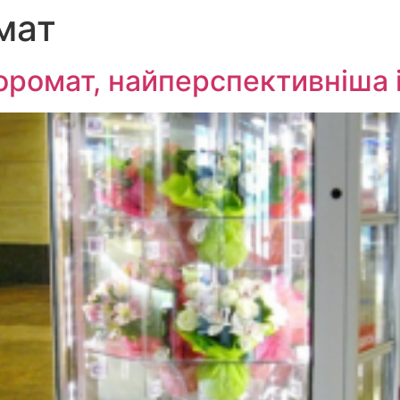
мат
лоромат, найперспективніша 