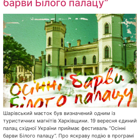
барви Білого палацу”
Шарівський маєток був визначений одним із
туристичних магнітів Харківщини. 19 вересня єдиний
палац східної України приймає фестиваль “Осінні
барви Білого палацу”. Про яскраву подію в програмі