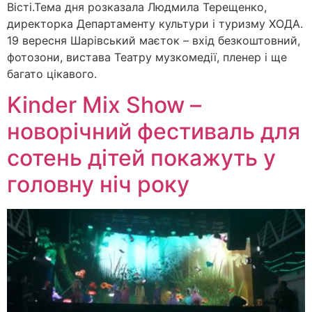
Вісті.Тема дня розказала Людмила Терещенко,
директорка Департаменту культури і туризму ХОДА.
19 вересня Шарівський маєток – вхід безкоштовний,
фотозони, вистава Театру музкомедії, пленер і ще
багато цікавого.
Kinder Mix Show –
новорічний фестиваль для
сотень дітей покажуть у
головну ніч року