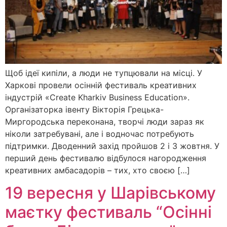
Щоб ідеї кипіли, а люди не тупцювали на місці. У
Харкові провели осінній фестиваль креативних
індустрій «Create Kharkiv Business Education».
Організаторка івенту Вікторія Грецька-
Миргородська переконана, творчі люди зараз як
ніколи затребувані, але і водночас потребують
підтримки. Дводенний захід пройшов 2 і 3 жовтня. У
перший день фестивалю відбулося нагородження
креативних амбасадорів – тих, хто своєю […]
19 вересня у Шарівському
маєтку фестиваль “Осінні