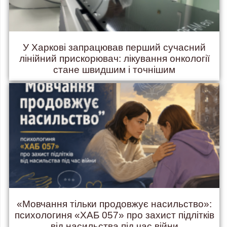
У Харкові запрацював перший сучасний
лінійний прискорювач: лікування онкології
стане швидшим і точнішим
«Мовчання тільки продовжує насильство»:
психологиня «ХАБ 057» про захист підлітків
від насильства під час війни