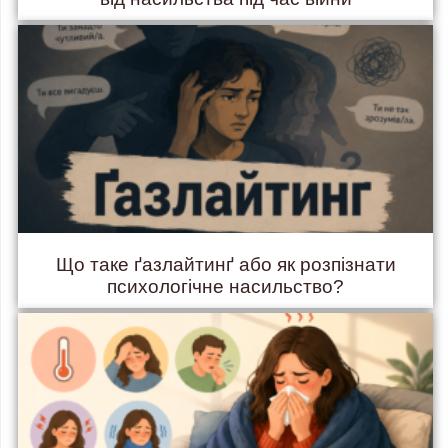
Що таке ґазлайтинґ або як розпізнати
психологічне насильство?