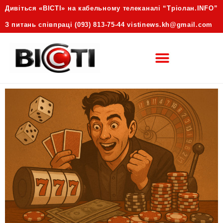
Дивіться «ВІСТІ» на кабельному телеканалі “Трiолан.INFO”
З питань співпраці (093) 813-75-44 vistinews.kh@gmail.com