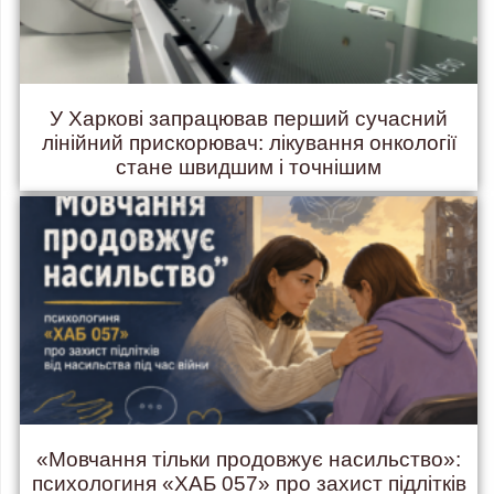
У Харкові запрацював перший сучасний
лінійний прискорювач: лікування онкології
стане швидшим і точнішим
«Мовчання тільки продовжує насильство»:
психологиня «ХАБ 057» про захист підлітків