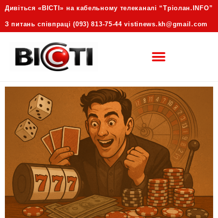
Дивіться «ВІСТІ» на кабельному телеканалі “Трiолан.INFO”
З питань співпраці (093) 813-75-44 vistinews.kh@gmail.com