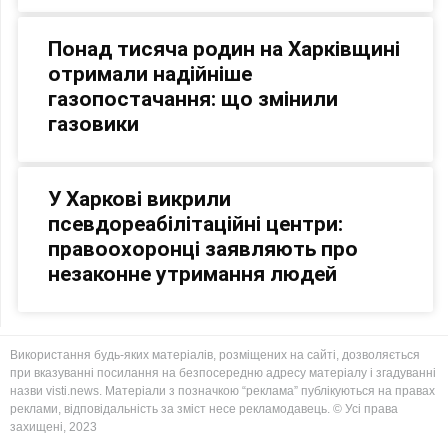
Понад тисяча родин на Харківщині
отримали надійніше
газопостачання: що змінили
газовики
У Харкові викрили
псевдореабілітаційні центри:
правоохоронці заявляють про
незаконне утримання людей
Використання будь-яких матеріалів, розміщених на сайті, дозволяється
при вказуванні посилання на безпосередню адресу матеріалу і згадуванні
назви visti.news. Матеріали з позначкою “реклама” публікуються на правах
реклами, відповідальність за зміст несе рекламодавець. © Усі права
захищені, 2023