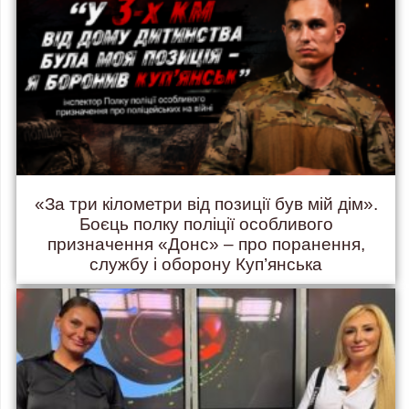
«За три кілометри від позиції був мій дім».
Боєць полку поліції особливого
призначення «Донс» – про поранення,
службу і оборону Куп’янська