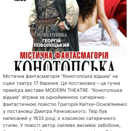
Містична фантасмагорія “Конотопська відьма” на
сцені театру 17 березня. Ця постановка – це гучна
прем’єра вистави MODERN THEATRE. “Конотопська
відьма” зіграна за однойменною сатирично-
фантастичною повістю Григорія Квітки-Основ’яненко
у постановці Дмитра Рачковського. Твір був
написаний у 1833 році, є класикою сатиричного
стилю. У повісті автор сміливо висміює забобони,