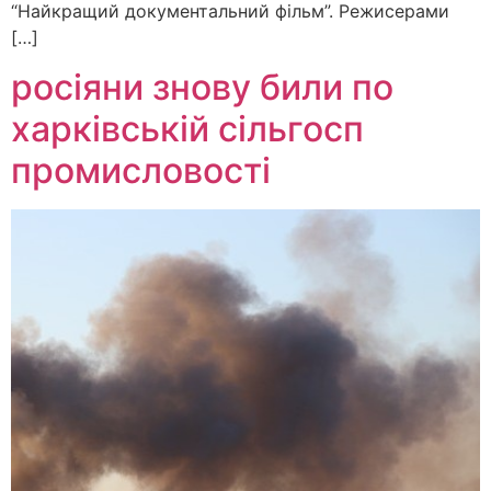
“Найкращий документальний фільм”. Режисерами
[…]
росіяни знову били по
харківській сільгосп
промисловості