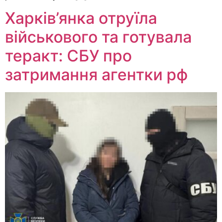
Харків’янка отруїла
військового та готувала
теракт: СБУ про
затримання агентки рф