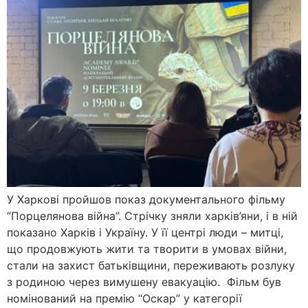
У Харкові пройшов показ документального фільму
“Порцелянова війна”. Стрічку зняли харків’яни, і в ній
показано Харків і Україну. У її центрі люди – митці,
що продовжують жити та творити в умовах війни,
стали на захист батьківщини, переживають розлуку
з родиною через вимушену евакуацію. Фільм був
номінований на премію “Оскар” у категорії