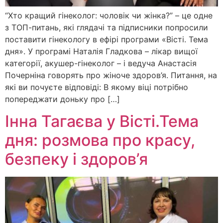
“Хто кращий гінеколог: чоловік чи жінка?” – це одне
з ТОП-питань, які глядачі та підписники попросили
поставити гінекологу в ефірі програми «Вісті. Тема
дня». У програмі Наталія Гладкова – лікар вищої
категорії, акушер-гінеколог – і ведуча Анастасія
Почерніна говорять про жіноче здоров’я. Питання, на
які ви почуєте відповіді: В якому віці потрібно
попереджати доньку про […]
Інна Тагаєва у Вісті.Тема
дня: розмова про красу,
безпеку і здоров’я