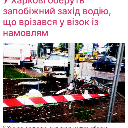
У Харкові оберуть
запобіжний захід водію,
що врізався у візок із
намовлям
У Харкові попередньо сьогодні мають обрати