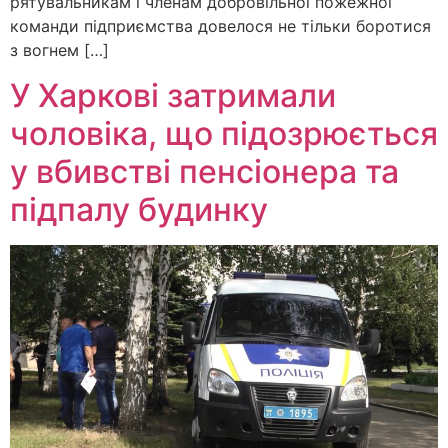
рятувальникам і членам добровільної пожежної
команди підприємства довелося не тільки боротися
з вогнем […]
У Харкові затримали
чоловіка, що підозрюється
у вбивстві пенсіонера та
підпалу будинку