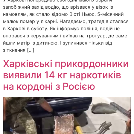
запобіжний захід водію, що врізався у візок із
намовлям, як стало відомо Вісті Ньюс. 5-місячний
малюк помер у лікарні. Нагадаємо, трагедія сталася
в Харкові в суботу. Як інформує поліція, водій не
впорався з керуванням і виїхав на тротуар, де саме
йшли матір із дитиною. І зупинився тільки від
зіткнення […]
Харківські прикордонники
виявили 14 кг наркотиків
на кордоні з Росією