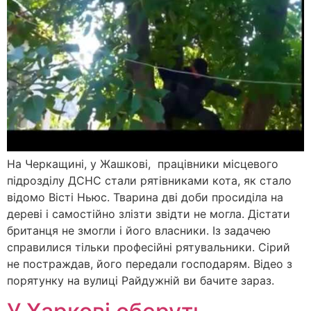
На Черкащині, у Жашкові, працівники місцевого
підрозділу ДСНС стали рятівниками кота, як стало
відомо Вісті Ньюс. Тварина дві доби просиділа на
дереві і самостійно злізти звідти не могла. Дістати
британця не змогли і його власники. Із задачею
справилися тільки професійні рятувальники. Сірий
не постраждав, його передали господарям. Відео з
порятунку на вулиці Райдужній ви бачите зараз.