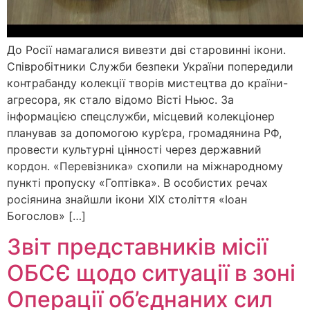
До Росії намагалися вивезти дві старовинні ікони.
Співробітники Служби безпеки України попередили
контрабанду колекції творів мистецтва до країни-
агресора, як стало відомо Вісті Ньюс. За
інформацією спецслужби, місцевий колекціонер
планував за допомогою кур’єра, громадянина РФ,
провести культурні цінності через державний
кордон. «Перевізника» схопили на міжнародному
пункті пропуску «Гоптівка». В особистих речах
росіянина знайшли ікони ХІХ століття «Іоан
Богослов» […]
Звіт представників місії
ОБСЄ щодо ситуації в зоні
Операції об’єднаних сил