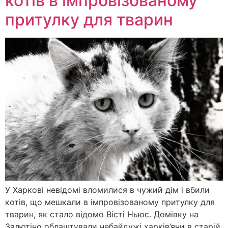
котів в імпровізованому
притулку для тварин
У Харкові невідомі вломилися в чужий дім і вбили
котів, що мешкали в імпровізованому притулку для
тварин, як стало відомо Вісті Ньюс. Домівку на
Залютіно облаштували небайдужі харків’яни в старій