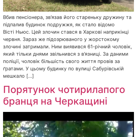
Вбив пенсіонера, зв’язав його стареньку дружину та
підпалив будинок подружжя, як стало відомо
Вісті Ньюс. Цей злочин стався в Харкові наприкінці
червня. Зараз же підозрюваного у жорстокому
злочині затримали. Ним виявився 61-річний чоловік,
який тільки днями звільнився з в’язниці. За даними
поліції, чоловік більшість свого життя провів за
ґратами. У цьому будинку по вулиці Сабурівській
мешкало […]
Порятунок чотирилапого
бранця на Черкащині