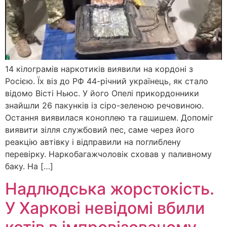
14 кілограмів наркотиків виявили на кордоні з
Росією. Їх віз до РФ 44-річний українець, як стало
відомо Вісті Ньюс. У його Опелі прикордонники
знайшли 26 пакунків із сіро-зеленою речовиною.
Остання виявилася коноплею та гашишем. Допоміг
виявити зілля службовий пес, саме через його
реакцію автівку і відправили на поглиблену
перевірку. Наркобагажчоловік сховав у паливному
баку. На […]
Надлюдська жорстокість.
У Харкові невідомі вбили