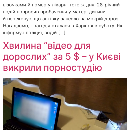
візочками й помер у лікарні того ж дня. 28-річний
водій попросив пробачення у матері дитини
й переконує, що автівку занесло на мокрій дорозі.
Нагадаємо, трагедія сталася в Харкові в суботу. Як
інформує поліція, водій […]
Хвилина “відео для
дорослих” за 5 $ – у Києві
викрили порностудію