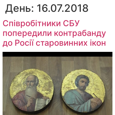
День:
16.07.2018
Перейти
до
вмісту
Співробітники СБУ
попередили контрабанду
до Росії старовинних ікон