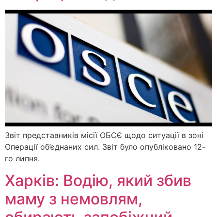
Звіт представників місії ОБСЄ щодо ситуації в зоні
Операції об’єднаних сил. Звіт було опубліковано 12-
го липня.
Харків: Водію, який збив
маму з немовлям,