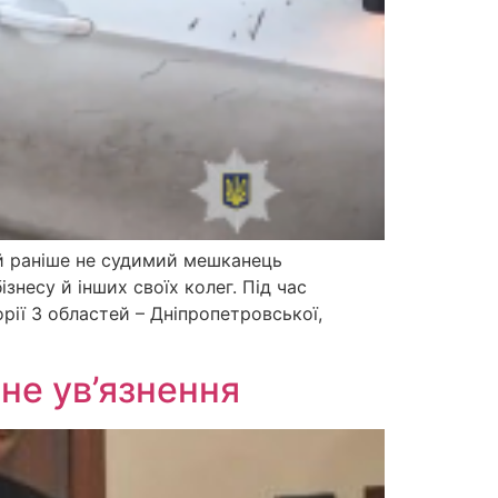
ий раніше не судимий мешканець
знесу й інших своїх колег. Під час
рії 3 областей – Дніпропетровської,
чне ув’язнення