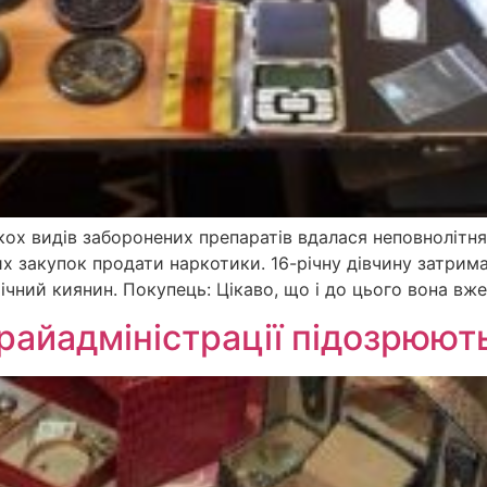
ох видів заборонених препаратів вдалася неповнолітня,
вних закупок продати наркотики. 16-річну дівчину затри
ічний киянин. Покупець: Цікаво, що і до цього вона вж
 райадміністрації підозрюют