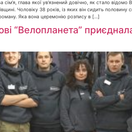
а сім’я, глава якої ув’язнений довічно, як стало відомо 
івщині. Чоловіку 38 років, із яких він сидить половину 
 роману. Яка вона церемонію розпису в […]
кові “Велопланета” приєдна