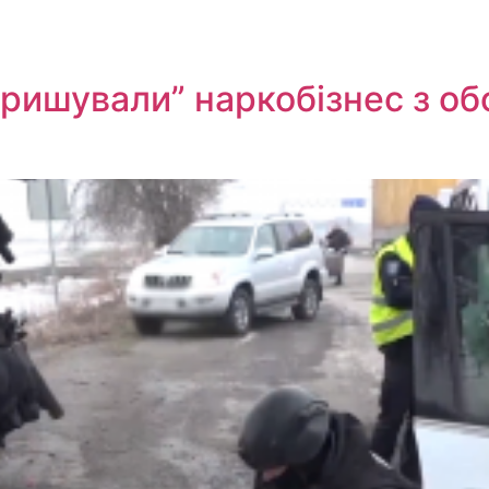
кришували” наркобізнес з о