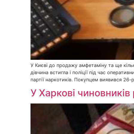
У Києві до продажу амфетаміну та ще кільк
дівчина встигла і поліції під час операти
партії наркотиків. Покупцем виявився 26-р
У Харкові чиновників