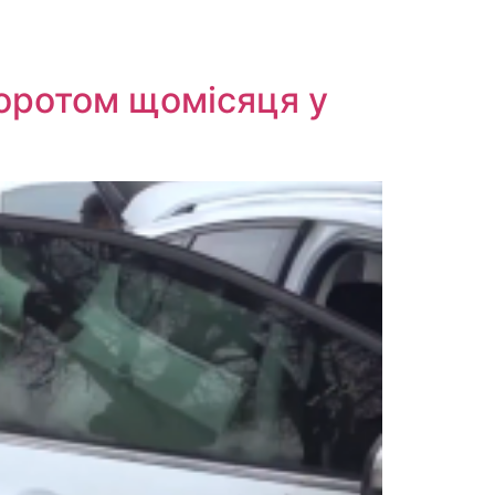
боротом щомісяця у