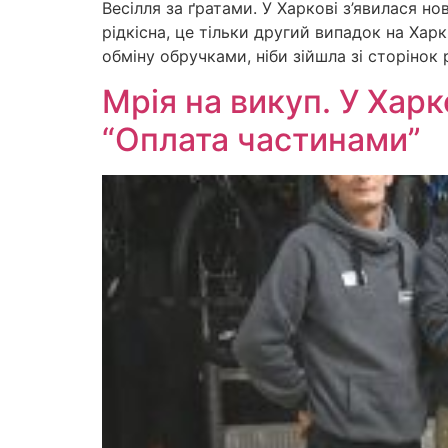
Весілля за ґратами. У Харкові з’явилася нов
рідкісна, це тільки другий випадок на Харк
обміну обручками, ніби зійшла зі сторінок
Мрія на викуп. У Хар
“Оплата частинами”