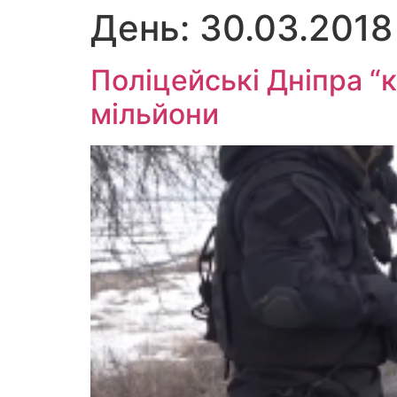
День:
30.03.2018
Перейти
до
вмісту
Поліцейські Дніпра “
мільйони