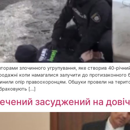
ізаторами злочинного угрупування, яке створив 40-річн
родажні копи намагалися залучити до протизаконного бі
 чинили опір правоохоронцям. Обшуки провели на терито
обраховують […]
аречений засуджений на дові