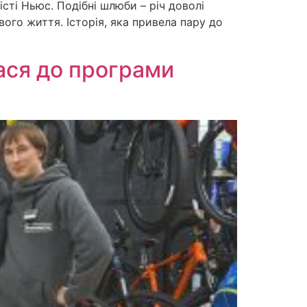
Вісті Ньюс. Подібні шлюби – річ доволі
свого життя. Історія, яка привела пару до
лася до програми