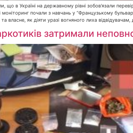
ли, що в Україні на державному рівні зобов’язали перев
 моніторинг почали з навчань у “Французькому бульвар
а власне, як діяти уразі вогняного лиха відвідувачам, 
аркотиків затримали неповн