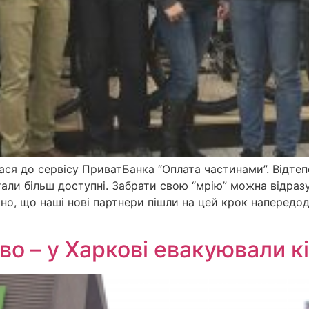
ся до сервісу ПриватБанка “Оплата частинами”. Відтепе
тали більш доступні. Забрати свою “мрію” можна відразу,
но, що наші нові партнери пішли на цей крок напередод
о – у Харкові евакуювали к