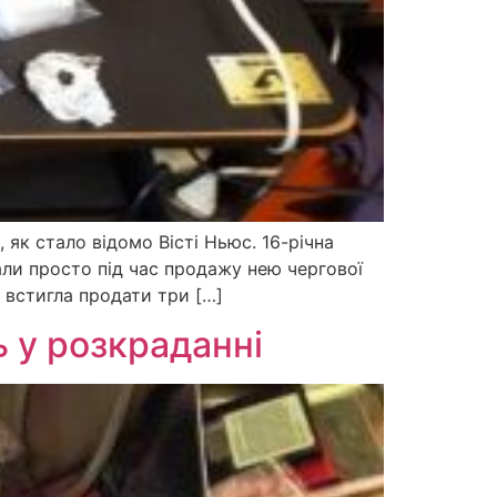
 як стало відомо Вісті Ньюс. 16-річна
мали просто під час продажу нею чергової
е встигла продати три […]
ь у розкраданні