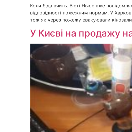
Коли біда вчить. Вісті Ньюс вже повідомля
відповідності пожежним нормам. У Харкові
тож як через пожежу евакуювали кінозали т
У Києві на продажу н