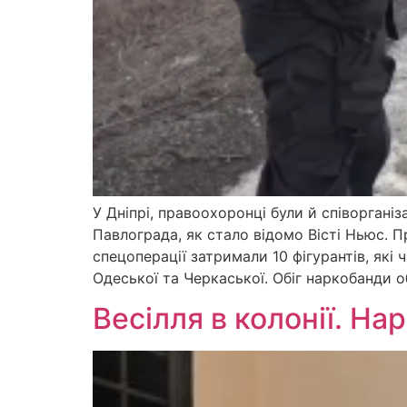
У Дніпрі, правоохоронці були й співорган
Павлограда, як стало відомо Вісті Ньюс. П
спецоперації затримали 10 фігурантів, які
Одеської та Черкаської. Обіг наркобанди 
Весілля в колонії. Н