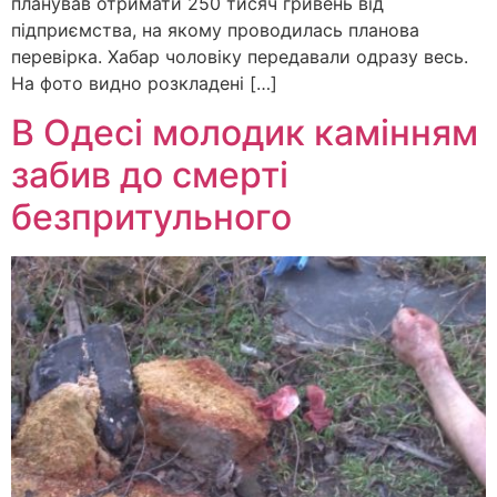
планував отримати 250 тисяч гривень від
підприємства, на якому проводилась планова
перевірка. Хабар чоловіку передавали одразу весь.
На фото видно розкладені […]
В Одесі молодик камінням
забив до смерті
безпритульного