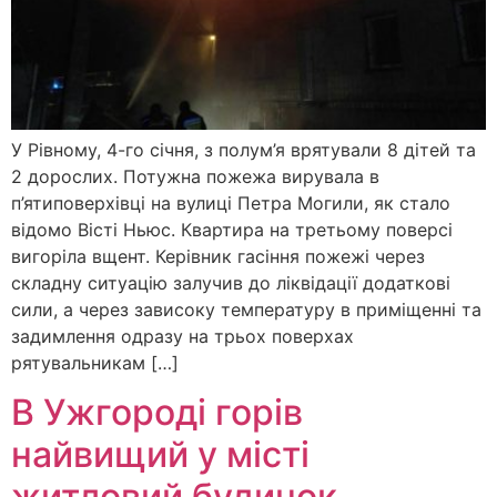
У Рівному, 4-го січня, з полум’я врятували 8 дітей та
2 дорослих. Потужна пожежа вирувала в
п’ятиповерхівці на вулиці Петра Могили, як стало
відомо Вісті Ньюс. Квартира на третьому поверсі
вигоріла вщент. Керівник гасіння пожежі через
складну ситуацію залучив до ліквідації додаткові
сили, а через зависоку температуру в приміщенні та
задимлення одразу на трьох поверхах
рятувальникам […]
В Ужгороді горів
найвищий у місті
житловий будинок,