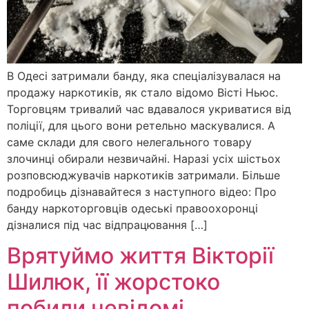
В Одесі затримали банду, яка спеціалізувалася на
продажу наркотиків, як стало відомо Вісті Ньюс.
Торговцям тривалий час вдавалося укриватися від
поліції, для цього вони ретельно маскувалися. А
саме склади для свого нелегального товару
злочинці обирали незвичайні. Наразі усіх шістьох
розповсюджувачів наркотиків затримали. Більше
подробиць дізнавайтеся з наступного відео: Про
банду наркоторговців одеські правоохоронці
дізналися під час відпрацювання […]
Врятуймо життя Вікторії
Шилюк, її жорстоко
побили невідомі