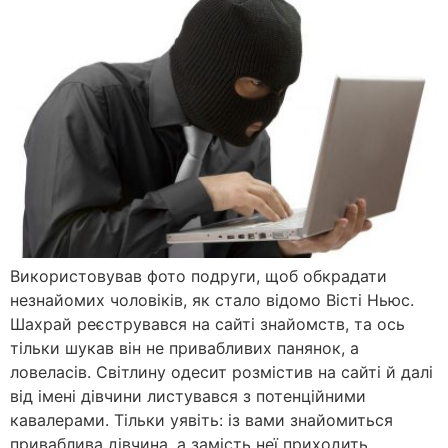
Використовував фото подруги, щоб обкрадати
незнайомих чоловіків, як стало відомо Вісті Ньюс.
Шахрай реєструвався на сайті знайомств, та ось
тільки шукав він не привабливих панянок, а
ловеласів. Світлину одесит розмістив на сайті й далі
від імені дівчини листувався з потенційними
кавалерами. Тільки уявіть: із вами знайомиться
приваблива дівчина, а замість неї приходить