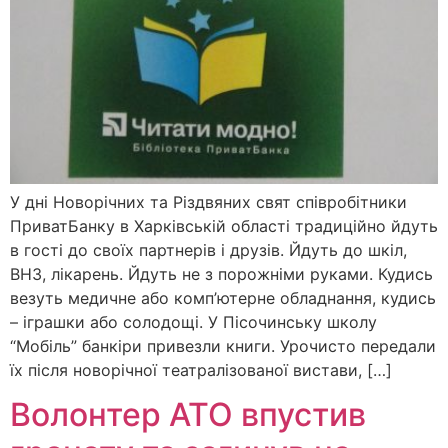
У дні Новорічних та Різдвяних свят співробітники
ПриватБанку в Харківській області традиційно йдуть
в гості до своїх партнерів і друзів. Йдуть до шкіл,
ВНЗ, лікарень. Йдуть не з порожніми руками. Кудись
везуть медичне або комп’ютерне обладнання, кудись
– іграшки або солодощі. У Пісочинську школу
“Мобіль” банкіри привезли книги. Урочисто передали
їх після новорічної театралізованої вистави, […]
Волонтер АТО впустив