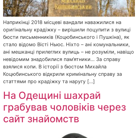
Наприкінці 2018 місцеві вандали наважилися на
оригінальну крадіжку – вирішили поцупити з вулиці
бюсти письменників (Коцюбинського і Пушкіна), як
стало відомо Вісті Ньюс. Ніхто – ані комунальники,
ані мешканці прилеглих вулиць – не розуміли, навіщо
невідомим знадобилися пам’ятники… За справу
взялися копи. В історії з бюстом Михайла
Коцюбинського відкрили кримінальну справу за
статтями про крадіжку та наругу […]
На Одещині шахрай
грабував чоловіків через
сайт знайомств