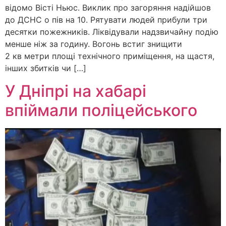
відомо Вісті Ньюс. Виклик про загоряння надійшов
до ДСНС о пів на 10. Рятувати людей прибули три
десятки пожежників. Ліквідували надзвичайну подію
менше ніж за годину. Вогонь встиг знищити
2 кв метри площі технічного приміщення, на щастя,
інших збитків чи […]
У Дніпрі на хабарі
впіймали поліцейського