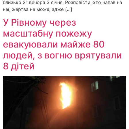
близько 21 вечора 3 січня. Розповісти, хто напав на
неї, жертва не може, адже […]
У Рівному через
масштабну пожежу
евакуювали майже 80
людей, з вогню врятували
8 дітей