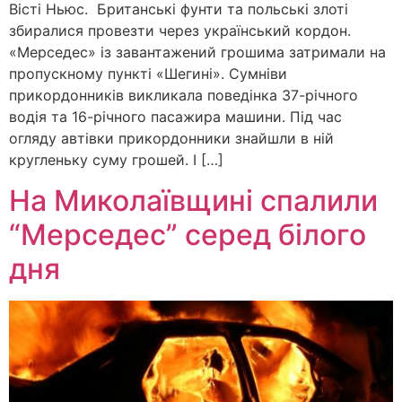
Вісті Ньюс. Британські фунти та польські злоті
збиралися провезти через український кордон.
«Мерседес» із завантажений грошима затримали на
пропускному пункті «Шегині». Сумніви
прикордонників викликала поведінка 37-річного
водія та 16-річного пасажира машини. Під час
огляду автівки прикордонники знайшли в ній
кругленьку суму грошей. І […]
На Миколаївщині спалили
“Мерседес” серед білого
дня