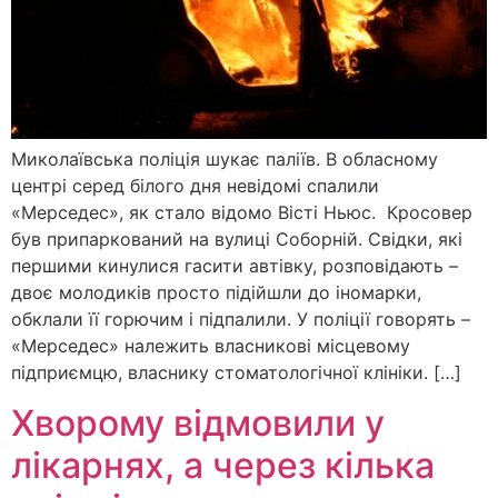
Миколаївська поліція шукає паліїв. В обласному
центрі серед білого дня невідомі спалили
«Мерседес», як стало відомо Вісті Ньюс. Кросовер
був припаркований на вулиці Соборній. Свідки, які
першими кинулися гасити автівку, розповідають –
двоє молодиків просто підійшли до іномарки,
обклали її горючим і підпалили. У поліції говорять –
«Мерседес» належить власникові місцевому
підприємцю, власнику стоматологічної клініки. […]
Хворому відмовили у
лікарнях, а через кілька