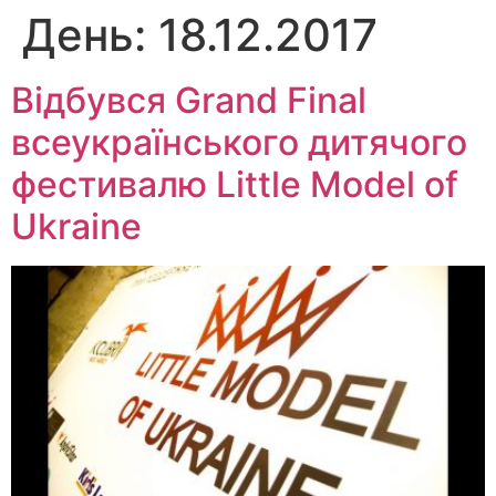
День:
18.12.2017
Перейти
до
вмісту
Відбувся Grand Final
всеукраїнського дитячого
фестивалю Little Model of
Ukraine