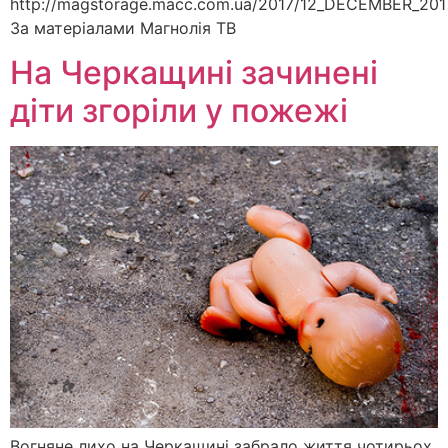
http://magstorage.macc.com.ua/2017/12_DECEMBER_2017
За матеріалами Магнолія ТВ
На Черкащині зачинені
діти згоріли у пожежі
Вогняне лихо на Черкащині забрало життя чотирьох