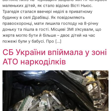
маленьких дітей, як стало відомо Вісті Ньюс.
Трагедія сталася ввечері неділі в приватному
будинку в селі Драбівці. Як повідомляють
правоохоронці, мати лишила господу на 8-річну
доньку та пішла в гості. Місцеві ЗМІ з’ясували, що
жертв могло бути й більше – двоє дітей на час
пожежі були у бабусі. Про […]
СБ України впіймала у зоні
АТО наркоділків