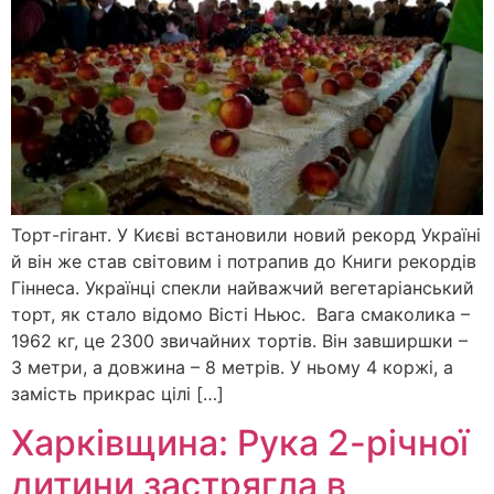
Торт-гігант. У Києві встановили новий рекорд Україні
й він же став світовим і потрапив до Книги рекордів
Гіннеса. Українці спекли найважчий вегетаріанський
торт, як стало відомо Вісті Ньюс. Вага смаколика –
1962 кг, це 2300 звичайних тортів. Він завширшки –
3 метри, а довжина – 8 метрів. У ньому 4 коржі, а
замість прикрас цілі […]
Харківщина: Рука 2-річної
дитини застрягла в