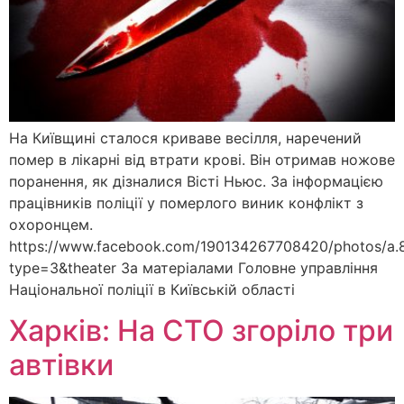
На Київщині сталося криваве весілля, наречений
помер в лікарні від втрати крові. Він отримав ножове
поранення, як дізналися Вісті Ньюс. За інформацією
працівників поліції у померлого виник конфлікт з
охоронцем.
https://www.facebook.com/190134267708420/photos/a
type=3&theater За матеріалами Головне управління
Національної поліції в Київській області
Харків: На СТО згоріло три
автівки