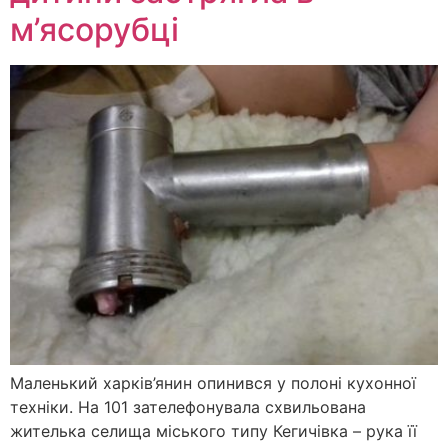
м’ясорубці
Маленький харків’янин опинився у полоні кухонної
техніки. На 101 зателефонувала схвильована
жителька селища міського типу Кегичівка – рука її