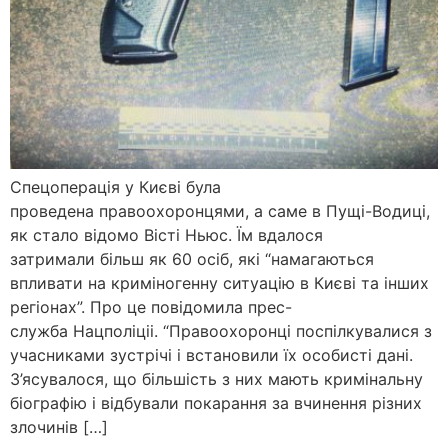
Спецоперація у Києві була
проведена правоохоронцями, а саме в Пущі-Водиці,
як стало відомо Вісті Ньюс. Їм вдалося
затримали більш як 60 осіб, які “намагаються
впливати на криміногенну ситуацію в Києві та інших
регіонах”. Про це повідомила прес-
служба Нацполіціі. “Правоохоронці поспілкувалися з
учасниками зустрічі і встановили їх особисті дані.
З’ясувалося, що більшість з них мають кримінальну
біографію і відбували покарання за вчинення різних
злочинів […]