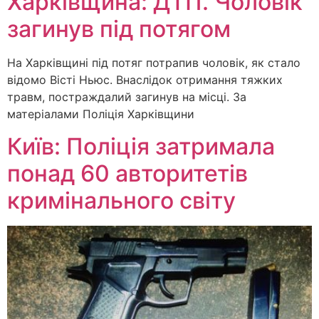
Харківщина: ДТП. Чоловік
загинув під потягом
На Харківщині під потяг потрапив чоловік, як стало
відомо Вісті Ньюс. Внаслідок отримання тяжких
травм, постраждалий загинув на місці. За
матеріалами Поліція Харківщини
Київ: Поліція затримала
понад 60 авторитетів
кримінального світу