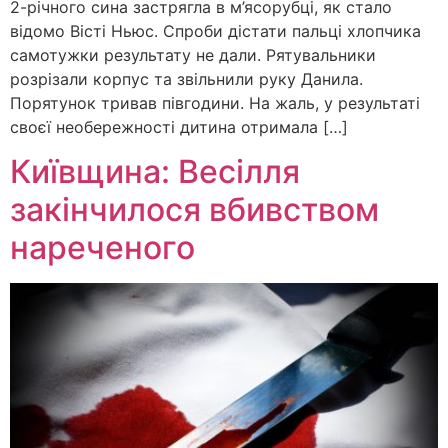
2-річного сина застрягла в м’ясорубці, як стало
відомо Вісті Ньюс. Спроби дістати пальці хлопчика
самотужки результату не дали. Рятувальники
розрізали корпус та звільнили руку Данила.
Порятунок тривав півгодини. На жаль, у результаті
своєї необережності дитина отримала […]
Київщина: Весілля
закінчилося вбивством
нареченого