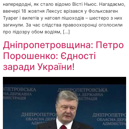
напередодні, як стало відомо Вісті Ньюс. Нагадаємо,
ввечері 18 жовтня Лексус врізався у Фольксваген
Туарег і вилетів у натовп пішоходів – шестеро з них
загинули. За час слідства правоохоронці оголосили
про підозру обом водіям, […]
Дніпропетровщина: Петро
Порошенко: Єдності
заради України!