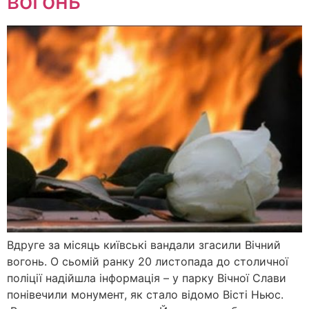
вогонь
Вдруге за місяць київські вандали згасили Вічний
вогонь. О сьомій ранку 20 листопада до столичної
поліції надійшла інформація – у парку Вічної Слави
понівечили монумент, як стало відомо Вісті Ньюс.