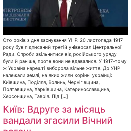
Сто років з дня заснування УНР. 20 листопада 1917
року був підписаний третій універсал Центральної
Ради. Спроби звільнитися від російського уряду
були й раніше, проте вони не вдавалися. У 1917-тому
ж Україна нарешті виборола вільне життя. До УНР
належали землі, на яких жили корінні українці:
Київщина, Поділля, Волинь, Чернігівщина,
Полтавщина, Харківщина, Катеринославщина,
Херсонщина, Таврія. Під […]
Київ: Вдруге за місяць
вандали згасили Вічний