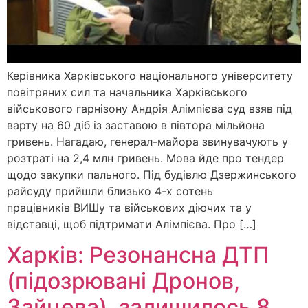
Керівника Харківського національного університету
повітряних сил та начальника Харківського
військового гарнізону Андрія Алімпієва суд взяв під
варту на 60 діб із заставою в півтора мільйона
гривень. Нагадаю, генерал-майора звинувачують у
розтраті на 2,4 млн гривень. Мова йде про тендер
щодо закупки пального. Під будівлю Дзержинського
райсуду прийшли близько 4-х сотень
працівників ВИШу та військових діючих та у
відставці, щоб підтримати Алімпієва. Про […]
Харків: Резонансна ДТП
(підозрювані Дронов,
Зайцева), залишилось 8