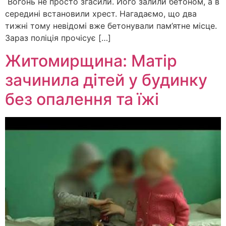
Вогонь не просто згасили. Його залили бетоном, а в
середині встановили хрест. Нагадаємо, що два
тижні тому невідомі вже бетонували пам’ятне місце.
Зараз поліція прочісує […]
Житомирщина: Матір
зачинила дітей у будинку
без опалення та їжі