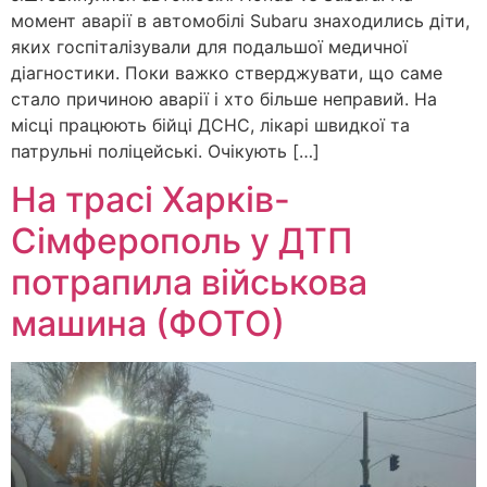
момент аварії в автомобілі Subaru знаходились діти,
яких госпіталізували для подальшої медичної
діагностики. Поки важко стверджувати, що саме
стало причиною аварії і хто більше неправий. На
місці працюють бійці ДСНС, лікарі швидкої та
патрульні поліцейські. Очікують […]
На трасі Харків-
Сімферополь у ДТП
потрапила військова
машина (ФОТО)