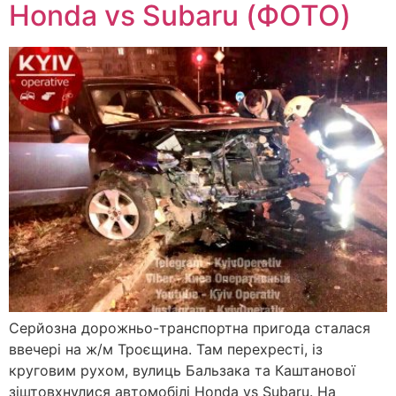
Honda vs Subaru (ФОТО)
Серйозна дорожньо-транспортна пригода сталася
ввечері на ж/м Троєщина. Там перехресті, із
круговим рухом, вулиць Бальзака та Каштанової
зіштовхнулися автомобілі Honda vs Subaru. На