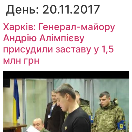
День:
20.11.2017
Перейти
до
вмісту
Харків: Генерал-майору
Андрію Алімпієву
присудили заставу у 1,5
млн грн